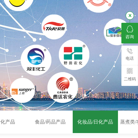
咨询
电话
二维码
农化产品
食品/药品产品
化妆品/日化产品
蒸煮类